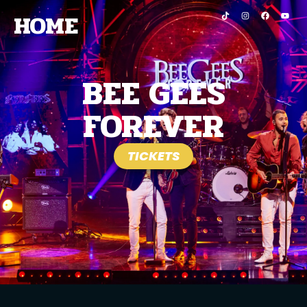
HOME
BEE GEES
FOREVER
TICKETS