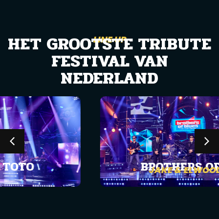
HET GROOTSTE TRIBUTE
LINE UP
FESTIVAL VAN
NEDERLAND
O
BROTHERS OF BLU
JAKE & ELWOOD BLUE